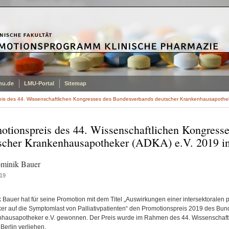
mu.de
LMU-Portal
Sitemap
eis des 44. Wissenschaftlichen Kongresses des Bundesverbands deutscher Krankenhausapotheke
otionspreis des 44. Wissenschaftlichen Kongress
scher Krankenhausapotheker (ADKA) e.V. 2019 in
minik Bauer
19
 Bauer hat für seine Promotion mit dem Titel „Auswirkungen einer intersektorale
er auf die Symptomlast von Palliativpatienten“ den Promotionspreis 2019 des B
hausapotheker e.V. gewonnen. Der Preis wurde im Rahmen des 44. Wissenschaftl
Berlin verliehen.