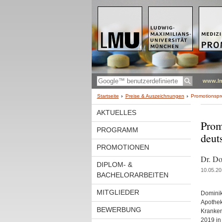
www.l
Startseite
Preise & Auszeichnungen
Promotionspr
AKTUELLES
Prom
PROGRAMM
deut
PROMOTIONEN
Dr. Do
DIPLOM- &
10.05.20
BACHELORARBEITEN
MITGLIEDER
Dominik
Apothek
BEWERBUNG
Kranken
2019 in 