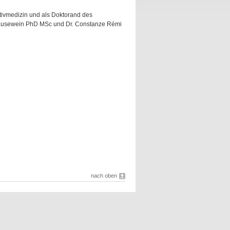
iativmedizin und als Doktorand des
 Bausewein PhD MSc und Dr. Constanze Rémi
nach oben