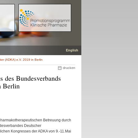
English
r (ADKA) e.V. 2019 in Berlin
drucken
es des Bundesverbands
 Berlin
n pharmakotherapeutischen Betreuung durch
undesverbandes Deutscher
ichen Kongresses der ADKA von 9.-11.Mai