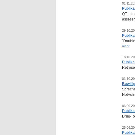
01.11.20
Publika
QTc-time
assessm
29.10.20
Publika
`Double 
mehr
18.10.20
Publika
Retrospe
01.10.20
Bewilli
Spreche
NotAuf
03.09.20
Publika
Drug-Re
25.06.20
Publika