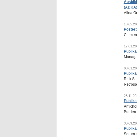
Ausbil
(ADKA) 
Alina G
10.05.20
Poster
Clemen
17.01.20
Publika
Managem
08.01.20
Publika
Risk Str
Retrosp
28.11.20
Publika
Anticho
Burden 
30.09.20
Publika
Serum c