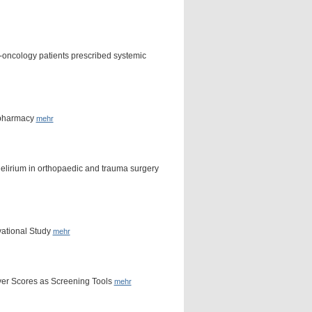
to-oncology patients prescribed systemic
l pharmacy
mehr
delirium in orthopaedic and trauma surgery
vational Study
mehr
iver Scores as Screening Tools
mehr