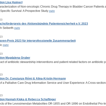
tion Lisa Haimerl
racterization of Non-oncologic Chronic Drug Therapy in Bladder Cancer Patients
Specific Survival: A Prospective Study
mehr
23
hsförderpreis des Aktionsbündnis Patientensicherheit e.V. 2023
ah Seiberth
mehr
23
ven-Preis 2023 für interprofessionelle Zusammenarbeit
ic
mehr
23
tion Magdalena Gruber
ct of antibiotic stewardship interventions and patient related factors on antibiotic 
23
tion Dr. Constanze Rémi & Alina-Kristin Hermann
 of a Palliative Care Drug Information Service and User Experience: A Cross-secti
23
tion Hannah Kipka & Rebecca Schaflinger
ects of the Levosimendan Metabolites OR-1855 and OR-1896 on Endothelial Pro-