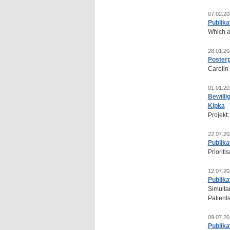
07.02.20
Publika
Which a
28.01.20
Posterp
Carolin
01.01.20
Bewilli
Kipka
Projekt
22.07.20
Publika
Priorit
12.07.20
Publika
Simulta
Patient
09.07.20
Publika