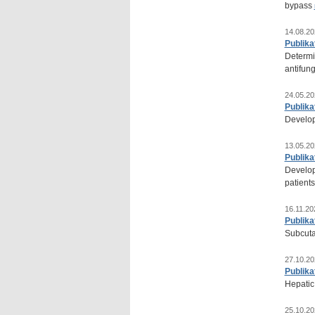
bypass
14.08.20
Publika
Determin
antifung
24.05.20
Publika
Developm
13.05.20
Publika
Develop
patient
16.11.20
Publika
Subcuta
27.10.20
Publika
Hepatic
25.10.20