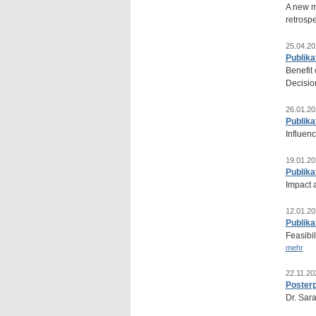
A new me
retrospe
25.04.20
Publika
Benefit
Decisio
26.01.20
Publika
Influenc
19.01.20
Publika
Impact a
12.01.20
Publika
Feasibil
mehr
22.11.20
Posterp
Dr. Sar