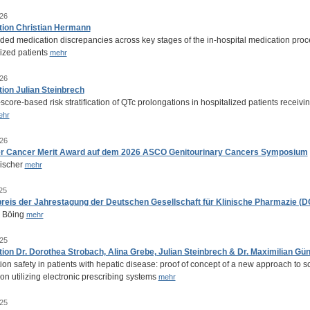
26
tion Christian Hermann
ded medication discrepancies across key stages of the in-hospital medication proces
lized patients
mehr
26
tion Julian Steinbrech
score-based risk stratification of QTc prolongations in hospitalized patients receivi
ehr
26
r Cancer Merit Award auf dem 2026 ASCO Genitourinary Cancers Symposium
Fischer
mehr
25
reis der Jahrestagung der Deutschen Gesellschaft für Klinische Pharmazie (D
a Böing
mehr
25
tion Dr. Dorothea Strobach, Alina Grebe, Julian Steinbrech & Dr. Maximilian Gü
on safety in patients with hepatic disease: proof of concept of a new approach to sc
on utilizing electronic prescribing systems
mehr
25