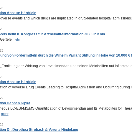
23
tion Annette Härdtlein
dverse events and which drugs are implicated in drug-related hospital admissions
23
reis beim 8. Kongress für Arzneimittelinformation 2023 in Köln
 Geßele
mehr
23
gung von Fördermitteln durch die Wilhelm Vaillant Stiftung in Höhe von 10.000 €
: „Ermittlung der Wirkung von Levosimendan und seinen Metaboliten auf inflammato
22
tion Annette Härdtlein
isation of Adverse Drug Events Leading to Hospital Admission and Occurring during
22
tion Hannah Kipka
neous LC-ESI-MS/MS Quantification of Levosimendan and Its Metabolites for Thera
s
mehr
22
tion Dr. Dorothea Strobach & Verena Hindelang