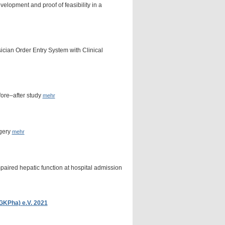
elopment and proof of feasibility in a
ician Order Entry System with Clinical
fore–after study
mehr
rgery
mehr
mpaired hepatic function at hospital admission
GKPha) e.V. 2021