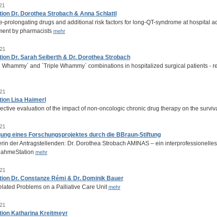
21
tion Dr. Dorothea Strobach & Anna Schlattl
-prolongating drugs and additional risk factors for long-QT-syndrome at hospital adm
ent by pharmacists
mehr
21
tion Dr. Sarah Seiberth & Dr. Dorothea Strobach
Whammy` and `Triple Whammy` combinations in hospitalized surgical patients - real 
21
tion Lisa Haimerl
ctive evaluation of the impact of non-oncologic chronic drug therapy on the surviv
21
gung eines Forschungsprojektes durch die BBraun-Stiftung
rin der Antragstellenden: Dr. Dorothea Strobach AMINAS – ein interprofessionelles
nahmeStation
mehr
21
tion Dr. Constanze Rémi & Dr. Dominik Bauer
lated Problems on a Palliative Care Unit
mehr
21
tion Katharina Kreitmeyr