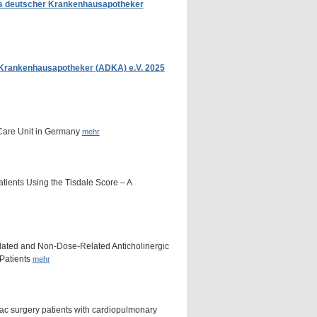
ds deutscher Krankenhausapotheker
 Krankenhausapotheker (ADKA) e.V. 2025
 Care Unit in Germany
mehr
atients Using the Tisdale Score – A
lated and Non-Dose-Related Anticholinergic
Patients
mehr
c surgery patients with cardiopulmonary