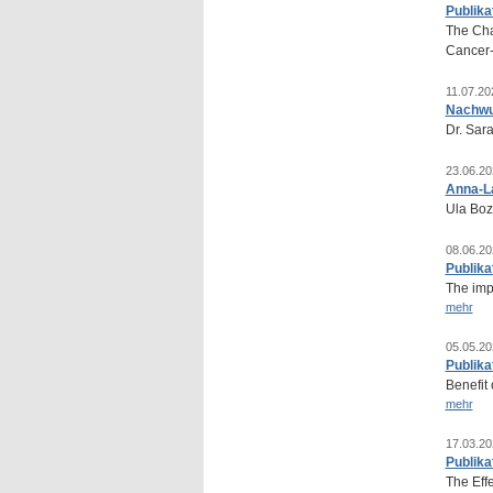
Publika
The Cha
Cancer-
11.07.20
Nachwuc
Dr. Sar
23.06.20
Anna-La
Ula Boz
08.06.20
Publika
The impa
mehr
05.05.20
Publika
Benefit
mehr
17.03.20
Publika
The Eff