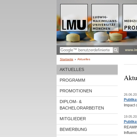
www.l
Startseite
Aktuelles
AKTUELLES
Aktu
PROGRAMM
PROMOTIONEN
26.06.20
Publika
DIPLOM- &
Impact 
BACHELORARBEITEN
19.05.20
MITGLIEDER
Publika
REAMINA
BEWERBUNG
Influen