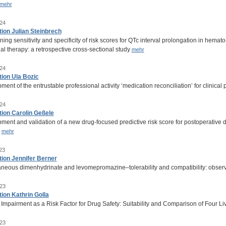
mehr
24
tion Julian Steinbrech
ing sensitivity and specificity of risk scores for QTc interval prolongation in hema
al therapy: a retrospective cross-sectional study
mehr
24
tion Ula Bozic
ent of the entrustable professional activity ‘medication reconciliation’ for clinica
24
tion Carolin Geßele
ment and validation of a new drug-focused predictive risk score for postoperative 
s
mehr
23
tion Jennifer Berner
neous dimenhydrinate and levomepromazine–tolerability and compatibility: obser
23
tion Kathrin Golla
 Impairment as a Risk Factor for Drug Safety: Suitability and Comparison of Four L
23