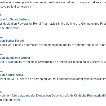
dication-based prediction score for postoperative delirium in surgical patients: Dev
ctive patient cohort
mehr
22
tion Dr. Sarah Seiberth
 of Medication Reviews by Renal Pharmacists in the Setting of a Computerized Phys
n Support
mehr
22
tion Esther Kiesel
e of a ward‑based pharmacist on the medication quality of geriatric inpatients: a be
22
tion Magdalena Gruber
nd Sustainability of Antibiotic Stewardship on Antibiotic Prescribing in Visceral Su
22
tion Kathrin Golla
ity of the MELD score as a screening tool for pharmacists to identify patients with i
21
reis der Jahrestagung der Deutschen Gesellschaft für Klinische Pharmazie (D
ah Seiberth
mehr