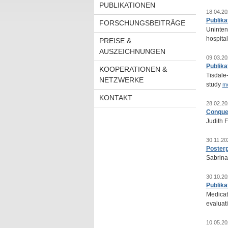
PUBLIKATIONEN
18.04.20
Publika
FORSCHUNGSBEITRÄGE
Uninten
hospita
PREISE &
AUSZEICHNUNGEN
09.03.20
Publika
KOOPERATIONEN &
Tisdale-
NETZWERKE
study
m
KONTAKT
28.02.20
Conque
Judith 
30.11.20
Posterp
Sabrin
30.10.20
Publika
Medicati
evaluati
10.05.20