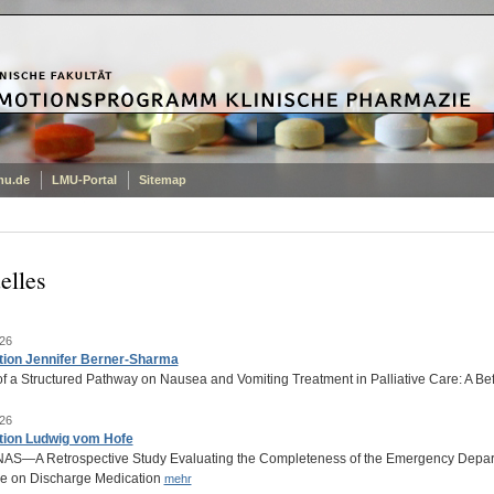
mu.de
LMU-Portal
Sitemap
elles
26
tion Jennifer Berner-Sharma
of a Structured Pathway on Nausea and Vomiting Treatment in Palliative Care: A Be
26
tion Ludwig vom Hofe
S—A Retrospective Study Evaluating the Completeness of the Emergency Departm
ce on Discharge Medication
mehr