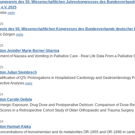
dungspreis des 50. Wissenschaftlichen Jahreskongresses des Bundesverban
e.V. 2025
rebe
mehr
25
preis des 50. Wissenschaftlichen Kongresses des Bundesverbands deutscher
s Görgen
mehr
25
tion Jennifer Marie Berner-Sharma
ent of Nausea and Vomiting in Palliative Care - Real Life Data From a Palliative
25
tion Julian Steinbrech
atification of QTc Prolongations in Hospitalized Cardiology and Gastroenterology P
ective Analysis
mehr
24
tion Carolin Geßele
linergic Exposure, Drug Dose and Postoperative Delirium: Comparison of Dose-Re
Scores in a Retrospective Cohort Study of Older Orthopaedic and Trauma Surgery 
24
tion Hannah Kipka
oncentrations of levosimendan and its metabolites OR-1855 and OR-1896 in cardia