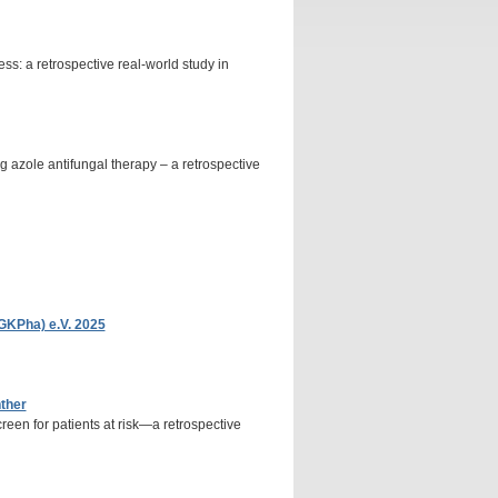
s: a retrospective real-world study in
ng azole antifungal therapy – a retrospective
GKPha) e.V. 2025
nther
reen for patients at risk—a retrospective